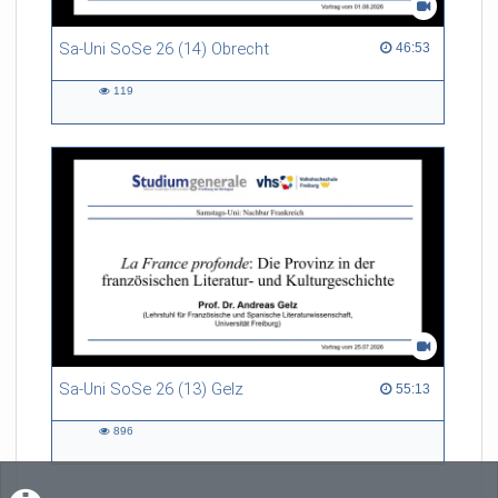
Sa-Uni SoSe 26 (14) Obrecht
46:53 duration
46:53
119
119
views
Sa-Uni SoSe 26 (13) Gelz
55:13 duration
55:13
896
896
views