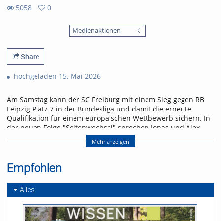
5058
0
0
5058
favorites
Medienaktionen
views
Share
hochgeladen 15. Mai 2026
Am Samstag kann der SC Freiburg mit einem Sieg gegen RB
Leipzig Platz 7 in der Bundesliga und damit die erneute
Qualifikation für einem europäischen Wettbewerb sichern. In
der neuen Folge "Seitenwechsel" sprechen Jonas und Alex
über das letzte Heimspiel der Saison und einen Leih-
Mehr anzeigen
Rückkehrer.
Referent/in:
Empfohlen
Andreas Nagel
Alles