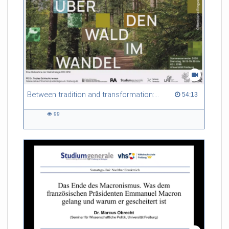
Between tradition and transformation: how owners, advisers and institutions co-create knowledge for resilient forests in Europe
54:13 duration
54:13
99
99
views