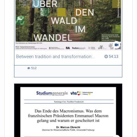
Between tradition and transformation: how owners, advisers and institutions co-create knowledge for resilient forests in Europe
54:13 duration
54:13
512
512
views