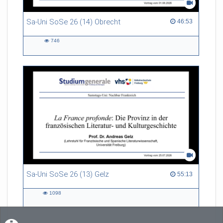
Sa-Uni SoSe 26 (14) Obrecht
46:53 duration
46:53
746
746
views
Sa-Uni SoSe 26 (13) Gelz
55:13 duration
55:13
1098
1098
views