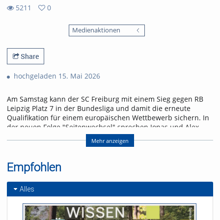
5211
0
0
5211
favorites
Medienaktionen
views
Share
hochgeladen 15. Mai 2026
Am Samstag kann der SC Freiburg mit einem Sieg gegen RB
Leipzig Platz 7 in der Bundesliga und damit die erneute
Qualifikation für einem europäischen Wettbewerb sichern. In
der neuen Folge "Seitenwechsel" sprechen Jonas und Alex
über das letzte Heimspiel der Saison und einen Leih-
Mehr anzeigen
Rückkehrer.
Referent/in:
Empfohlen
Andreas Nagel
Alles