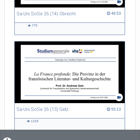
Sa-Uni SoSe 26 (14) Obrecht
46:53 duration
46:53
775
775
views
Sa-Uni SoSe 26 (13) Gelz
55:13 duration
55:13
1103
1103
views