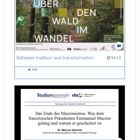
Between tradition and transformation: how owners, advisers and institutions co-create knowledge for resilient forests in Europe
54:13 duration
54:13
546
546
views