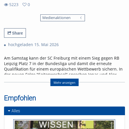
5223
0
0
5223
favorites
Medienaktionen
views
Share
hochgeladen 15. Mai 2026
Am Samstag kann der SC Freiburg mit einem Sieg gegen RB
Leipzig Platz 7 in der Bundesliga und damit die erneute
Qualifikation für einem europäischen Wettbewerb sichern. In
der neuen Folge "Seitenwechsel" sprechen Jonas und Alex
über das letzte Heimspiel der Saison und einen Leih-
Mehr anzeigen
Rückkehrer.
Referent/in:
Empfohlen
Andreas Nagel
Alles