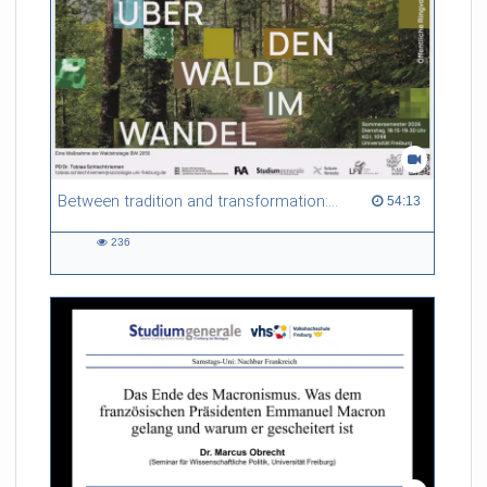
Between tradition and transformation: how owners, advisers and institutions co-create knowledge for resilient forests in Europe
54:13 duration
54:13
236
236
views