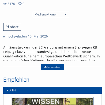
5170
0
0
5170
favorites
Medienaktionen
views
Share
hochgeladen 15. Mai 2026
Am Samstag kann der SC Freiburg mit einem Sieg gegen RB
Leipzig Platz 7 in der Bundesliga und damit die erneute
Qualifikation für einem europäischen Wettbewerb sichern. In
der neuen Folge "Seitenwechsel" sprechen Jonas und Alex
über das letzte Heimspiel der Saison und einen Leih-
Mehr anzeigen
Rückkehrer.
Referent/in:
Empfohlen
Andreas Nagel
Alles