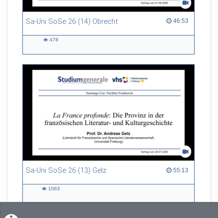
Sa-Uni SoSe 26 (14) Obrecht
46:53 duration
46:53
478
478
views
Sa-Uni SoSe 26 (13) Gelz
55:13 duration
55:13
1063
1063
views