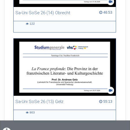
Sa-Uni SoSe 26 (14) Obrecht
46:53 duration
46:53
122
122
views
Sa-Uni SoSe 26 (13) Gelz
55:13 duration
55:13
903
903
views