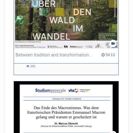
Between tradition and transformation: how owners, advisers and institutions co-create knowledge for resilient forests in Europe
54:13 duration
54:13
101
101
views