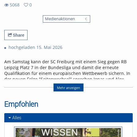
5068
0
0
5068
favorites
Medienaktionen
views
Share
hochgeladen 15. Mai 2026
Am Samstag kann der SC Freiburg mit einem Sieg gegen RB
Leipzig Platz 7 in der Bundesliga und damit die erneute
Qualifikation für einem europäischen Wettbewerb sichern. In
der neuen Folge "Seitenwechsel" sprechen Jonas und Alex
über das letzte Heimspiel der Saison und einen Leih-
Mehr anzeigen
Rückkehrer.
Referent/in:
Empfohlen
Andreas Nagel
Alles