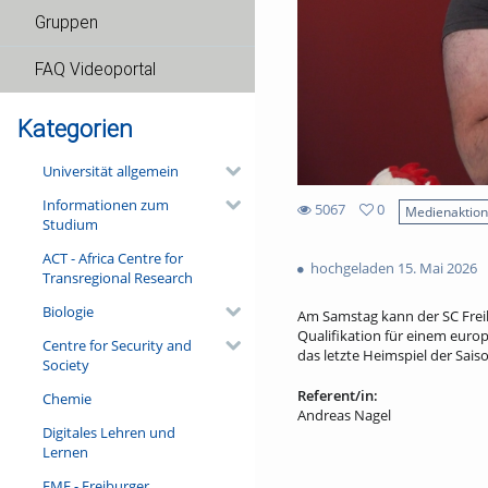
Gruppen
FAQ Videoportal
Kategorien
Universität allgemein
Informationen zum
5067
0
Medienaktio
Studium
0
5067
favorites
ACT - Africa Centre for
views
hochgeladen 15. Mai 2026
Transregional Research
Biologie
Am Samstag kann der SC Freib
Qualifikation für einem euro
Centre for Security and
das letzte Heimspiel der Sais
Society
Referent/in:
Chemie
Andreas Nagel
Digitales Lehren und
Lernen
FMF - Freiburger