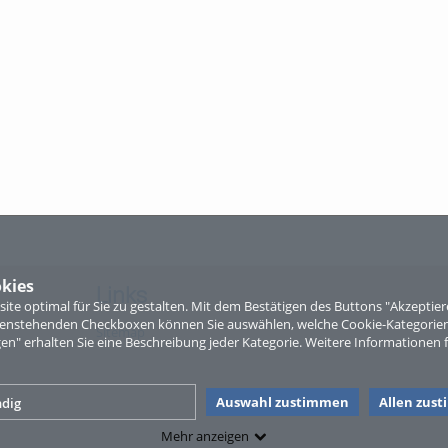
kies
Links
te optimal für Sie zu gestalten. Mit dem Bestätigen des Buttons "Akzepti
ntenstehenden Checkboxen können Sie auswählen, welche Cookie-Kategorien
Sitemap
gen" erhalten Sie eine Beschreibung jeder Kategorie. Weitere Informationen f
Auswahl zustimmen
Allen zus
dig
Mehr anzeigen