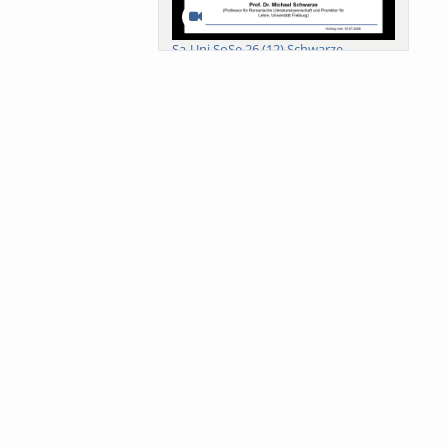
Sa-Uni SoSe 26 (12) Schwarze
Meanings of Forests: A Collaborative
Comparativ...
Als der Wald eine Zukunftsfrage
wurde. Wissen, ...