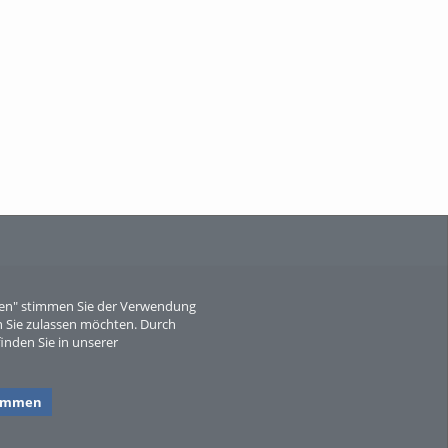
When Particle Physics Gets Hot: A
Journey Throu...
Sperber
eren" stimmen Sie der Verwendung
 Sie zulassen möchten. Durch
inden Sie in unserer
timmen