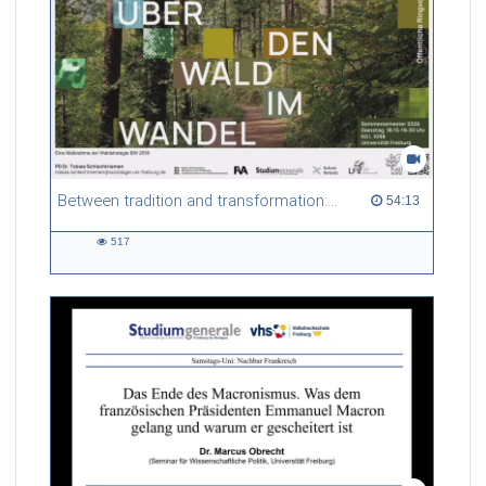
Between tradition and transformation: how owners, advisers and institutions co-create knowledge for resilient forests in Europe
54:13 duration
54:13
517
517
views