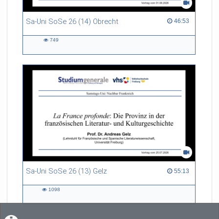
Sa-Uni SoSe 26 (14) Obrecht
46:53 duration
46:53
749
749
views
Sa-Uni SoSe 26 (13) Gelz
55:13 duration
55:13
1098
1098
views