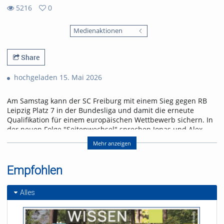
5216
0
0
5216
favorites
Medienaktionen
views
Share
hochgeladen 15. Mai 2026
Am Samstag kann der SC Freiburg mit einem Sieg gegen RB
Leipzig Platz 7 in der Bundesliga und damit die erneute
Qualifikation für einem europäischen Wettbewerb sichern. In
der neuen Folge "Seitenwechsel" sprechen Jonas und Alex
über das letzte Heimspiel der Saison und einen Leih-
Mehr anzeigen
Rückkehrer.
Referent/in:
Empfohlen
Andreas Nagel
Alles