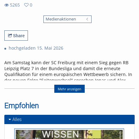
5265
0
0
5265
favorites
Medienaktionen
views
Share
hochgeladen 15. Mai 2026
Am Samstag kann der SC Freiburg mit einem Sieg gegen RB
Leipzig Platz 7 in der Bundesliga und damit die erneute
Qualifikation für einem europäischen Wettbewerb sichern. In
der neuen Folge "Seitenwechsel" sprechen Jonas und Alex
über das letzte Heimspiel der Saison und einen Leih-
Mehr anzeigen
Rückkehrer.
Referent/in:
Empfohlen
Andreas Nagel
Alles