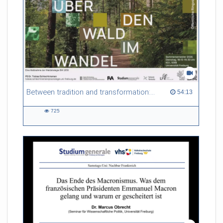
Between tradition and transformation: how owners, advisers and institutions co-create knowledge for resilient forests in Europe
54:13 duration
54:13
725
725
views