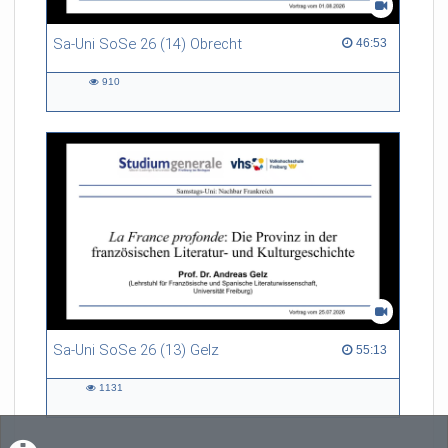
Sa-Uni SoSe 26 (14) Obrecht
46:53 duration
46:53
910
910
views
Sa-Uni SoSe 26 (13) Gelz
55:13 duration
55:13
1131
1131
views