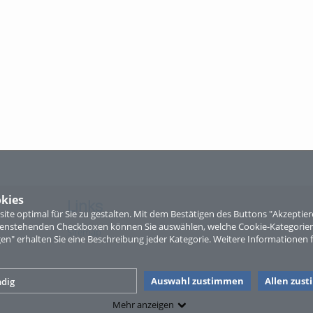
kies
Links
te optimal für Sie zu gestalten. Mit dem Bestätigen des Buttons "Akzepti
ntenstehenden Checkboxen können Sie auswählen, welche Cookie-Kategorien
Sitemap
gen" erhalten Sie eine Beschreibung jeder Kategorie. Weitere Informationen f
Auswahl zustimmen
Allen zus
dig
Mehr anzeigen