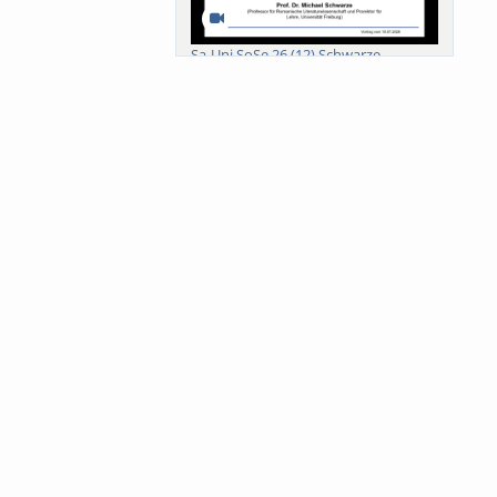
Sa-Uni SoSe 26 (12) Schwarze
Meanings of Forests: A Collaborative
Comparativ...
Als der Wald eine Zukunftsfrage
wurde. Wissen, ...