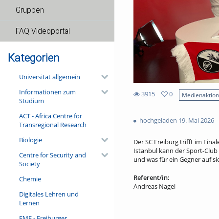
Gruppen
FAQ Videoportal
Kategorien
Universität allgemein
Informationen zum
3915
0
Medienaktio
Studium
0
3915
favorites
ACT - Africa Centre for
views
hochgeladen 19. Mai 2026
Transregional Research
Biologie
Der SC Freiburg trifft im Fin
Istanbul kann der Sport-Club 
Centre for Security and
und was für ein Gegner auf si
Society
Referent/in:
Chemie
Andreas Nagel
Digitales Lehren und
Lernen
FMF - Freiburger