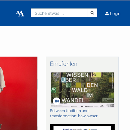
Suche etwas ...
Login
Empfohlen
Between tradition and
transformation: how owner...