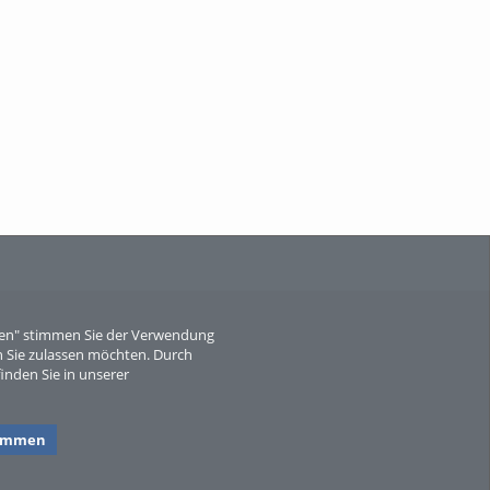
When Particle Physics Gets Hot: A
Journey Throu...
Sperber
eren" stimmen Sie der Verwendung
 Sie zulassen möchten. Durch
inden Sie in unserer
timmen