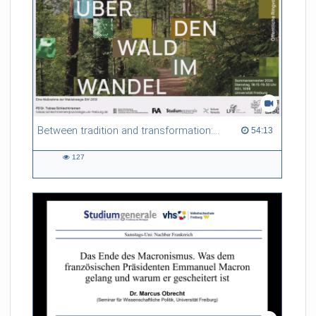
Between tradition and transformation: how owners, advisers and institutions co-create knowledge for resilient forests in Europe
54:13 duration
54:13
127
127
views