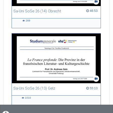
Sa-Uni SoSe 26 (14) Obrecht
46:53 duration
46:53
269
269
views
Sa-Uni SoSe 26 (13) Gelz
55:13 duration
55:13
1010
1010
views