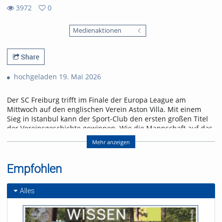
3972
0
0
3972
favorites
Medienaktionen
views
Share
hochgeladen 19. Mai 2026
Der SC Freiburg trifft im Finale der Europa League am
Mittwoch auf den englischen Verein Aston Villa. Mit einem
Sieg in Istanbul kann der Sport-Club den ersten großen Titel
der Vereinsgeschichte gewinnen. Wie die Mannschaft auf das
Spiel blickt und was für ein Gegner auf sie zukommt, erfahrt
Mehr anzeigen
ihr in der neuen Folge „Seitenwechsel“.
Referent/in:
Empfohlen
Andreas Nagel
Alles