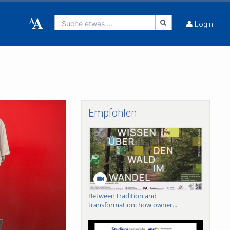
Suche etwas ...
Login
Empfohlen
Between tradition and
transformation: how owner...