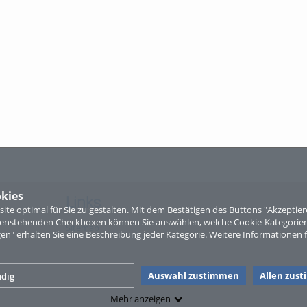
kies
Links
te optimal für Sie zu gestalten. Mit dem Bestätigen des Buttons "Akzepti
ntenstehenden Checkboxen können Sie auswählen, welche Cookie-Kategorien
Sitemap
gen" erhalten Sie eine Beschreibung jeder Kategorie. Weitere Informationen f
Auswahl zustimmen
Allen zus
dig
Mehr anzeigen