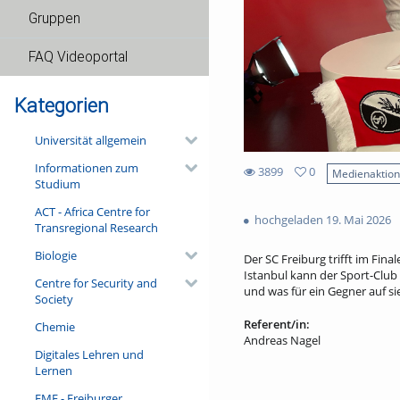
Gruppen
FAQ Videoportal
Kategorien
Universität allgemein
Informationen zum
3899
0
Medienaktio
Studium
0
3899
favorites
ACT - Africa Centre for
views
hochgeladen 19. Mai 2026
Transregional Research
Biologie
Der SC Freiburg trifft im Fin
Istanbul kann der Sport-Club 
Centre for Security and
und was für ein Gegner auf si
Society
Referent/in:
Chemie
Andreas Nagel
Digitales Lehren und
Lernen
FMF - Freiburger