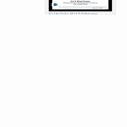
Sa-Uni SoSe 26 (12) Schwarze
Meanings of Forests: A Collaborative
Comparativ...
Als der Wald eine Zukunftsfrage
wurde. Wissen, ...