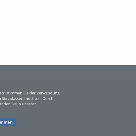
When Particle Physics Gets Hot: A
Journey Throu...
Sperber
eren" stimmen Sie der Verwendung
 Sie zulassen möchten. Durch
inden Sie in unserer
timmen