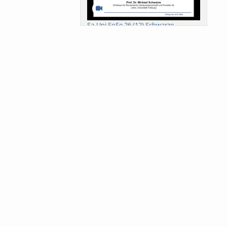
Sa-Uni SoSe 26 (12) Schwarze
Meanings of Forests: A Collaborative
Comparativ...
Als der Wald eine Zukunftsfrage
wurde. Wissen, ...