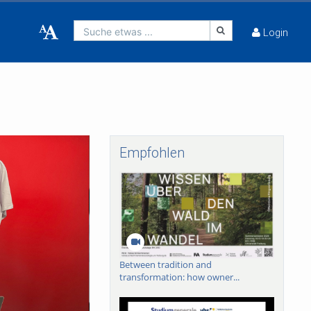
Suche etwas ...
Login
Empfohlen
Between tradition and
transformation: how owner...