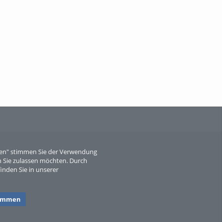
When Particle Physics Gets Hot: A
Journey Throu...
Sperber
eren" stimmen Sie der Verwendung
 Sie zulassen möchten. Durch
inden Sie in unserer
timmen