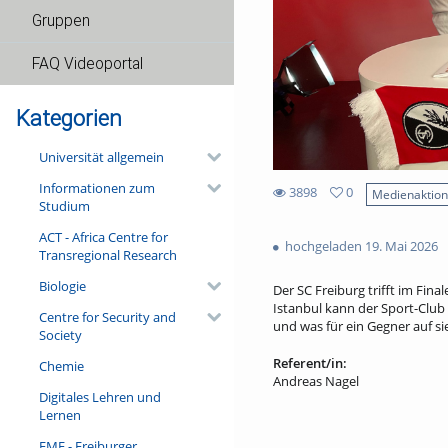
Gruppen
FAQ Videoportal
Kategorien
Universität allgemein
Informationen zum
3898
0
Medienaktio
Studium
0
3898
favorites
ACT - Africa Centre for
views
hochgeladen 19. Mai 2026
Transregional Research
Biologie
Der SC Freiburg trifft im Fin
Istanbul kann der Sport-Club 
Centre for Security and
und was für ein Gegner auf si
Society
Referent/in:
Chemie
Andreas Nagel
Digitales Lehren und
Lernen
FMF - Freiburger