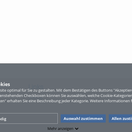
kies
Links
te optimal für Sie zu gestalten. Mit dem Bestätigen des Buttons "Akzepti
ntenstehenden Checkboxen können Sie auswählen, welche Cookie-Kategorien
Sitemap
gen" erhalten Sie eine Beschreibung jeder Kategorie. Weitere Informationen f
Auswahl zustimmen
Allen zus
dig
Mehr anzeigen