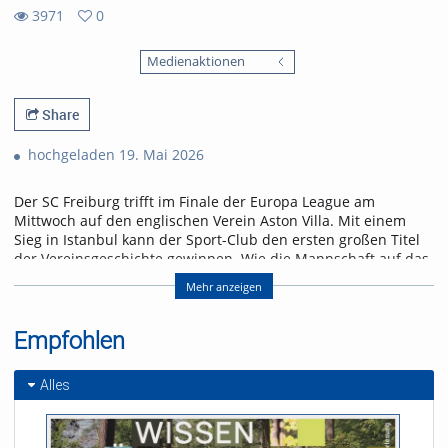
3971
0
0
3971
favorites
Medienaktionen
views
Share
hochgeladen 19. Mai 2026
Der SC Freiburg trifft im Finale der Europa League am
Mittwoch auf den englischen Verein Aston Villa. Mit einem
Sieg in Istanbul kann der Sport-Club den ersten großen Titel
der Vereinsgeschichte gewinnen. Wie die Mannschaft auf das
Spiel blickt und was für ein Gegner auf sie zukommt, erfahrt
Mehr anzeigen
ihr in der neuen Folge „Seitenwechsel“.
Referent/in:
Empfohlen
Andreas Nagel
Alles