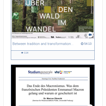
Between tradition and transformation: how owners, advisers and institutions co-create knowledge for resilient forests in Europe
54:13 duration
54:13
114
114
views