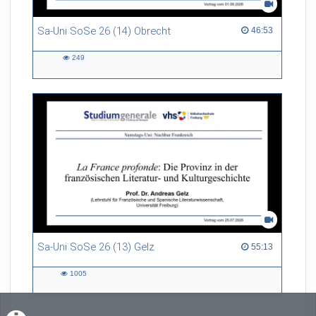
Sa-Uni SoSe 26 (14) Obrecht
46:53 duration
46:53
249
249
views
Sa-Uni SoSe 26 (13) Gelz
55:13 duration
55:13
1005
1005
views