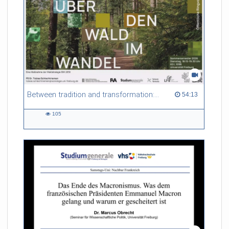
Between tradition and transformation: how owners, advisers and institutions co-create knowledge for resilient forests in Europe
54:13 duration
54:13
105
105
views