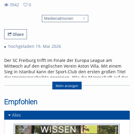
3942
0
0
3942
favorites
Medienaktionen
views
Share
hochgeladen 19. Mai 2026
Der SC Freiburg trifft im Finale der Europa League am
Mittwoch auf den englischen Verein Aston Villa. Mit einem
Sieg in Istanbul kann der Sport-Club den ersten großen Titel
der Vereinsgeschichte gewinnen. Wie die Mannschaft auf das
Spiel blickt und was für ein Gegner auf sie zukommt, erfahrt
Mehr anzeigen
ihr in der neuen Folge „Seitenwechsel“.
Referent/in:
Empfohlen
Andreas Nagel
Alles