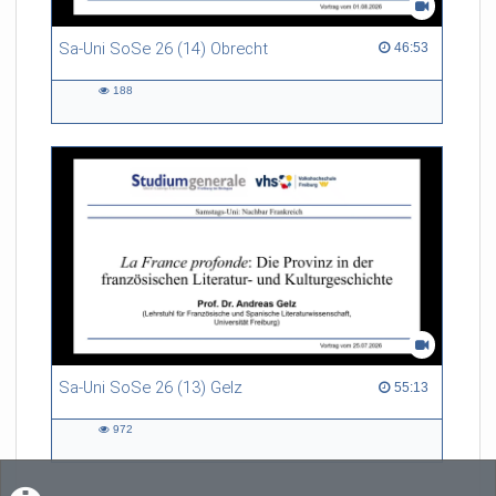
Sa-Uni SoSe 26 (14) Obrecht
46:53 duration
46:53
188
188
views
Sa-Uni SoSe 26 (13) Gelz
55:13 duration
55:13
972
972
views