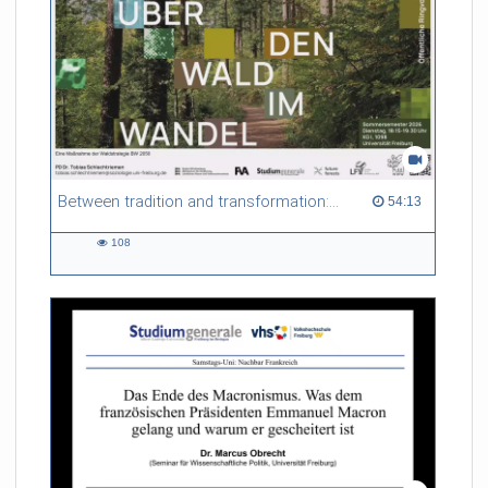
Between tradition and transformation: how owners, advisers and institutions co-create knowledge for resilient forests in Europe
54:13 duration
54:13
108
108
views