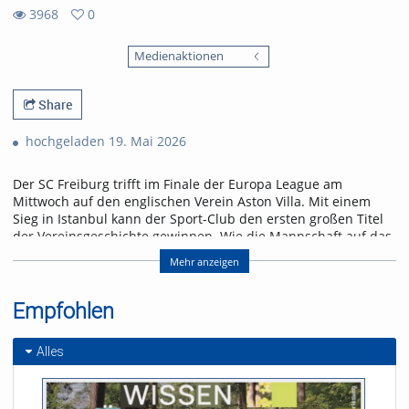
3968
0
0
3968
favorites
Medienaktionen
views
Share
hochgeladen 19. Mai 2026
Der SC Freiburg trifft im Finale der Europa League am
Mittwoch auf den englischen Verein Aston Villa. Mit einem
Sieg in Istanbul kann der Sport-Club den ersten großen Titel
der Vereinsgeschichte gewinnen. Wie die Mannschaft auf das
Spiel blickt und was für ein Gegner auf sie zukommt, erfahrt
Mehr anzeigen
ihr in der neuen Folge „Seitenwechsel“.
Referent/in:
Empfohlen
Andreas Nagel
Alles