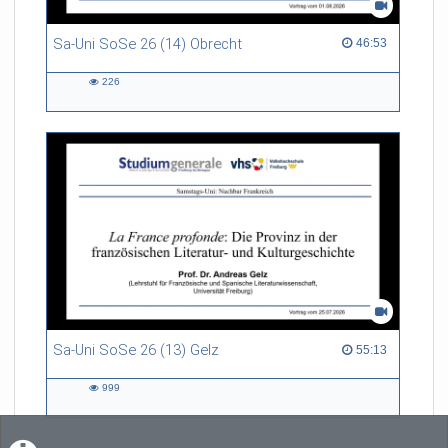
Sa-Uni SoSe 26 (14) Obrecht
46:53 duration
46:53
226
226
views
Sa-Uni SoSe 26 (13) Gelz
55:13 duration
55:13
999
999
views