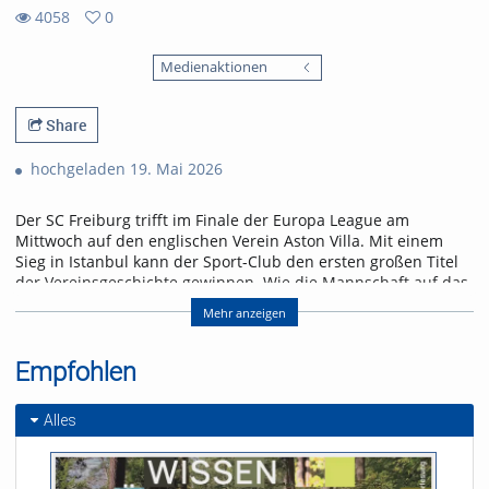
4058
0
0
4058
favorites
Medienaktionen
views
Share
hochgeladen 19. Mai 2026
Der SC Freiburg trifft im Finale der Europa League am
Mittwoch auf den englischen Verein Aston Villa. Mit einem
Sieg in Istanbul kann der Sport-Club den ersten großen Titel
der Vereinsgeschichte gewinnen. Wie die Mannschaft auf das
Spiel blickt und was für ein Gegner auf sie zukommt, erfahrt
Mehr anzeigen
ihr in der neuen Folge „Seitenwechsel“.
Referent/in:
Empfohlen
Andreas Nagel
Alles