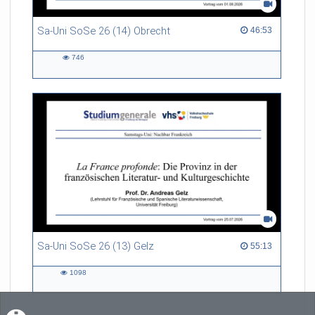
Sa-Uni SoSe 26 (14) Obrecht
46:53 duration
46:53
746
746
views
Sa-Uni SoSe 26 (13) Gelz
55:13 duration
55:13
1098
1098
views