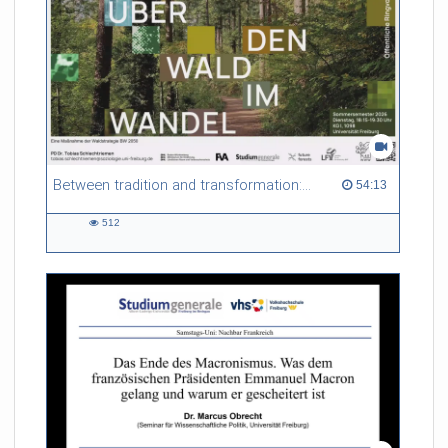
Between tradition and transformation: how owners, advisers and institutions co-create knowledge for resilient forests in Europe
54:13 duration
54:13
512
512
views