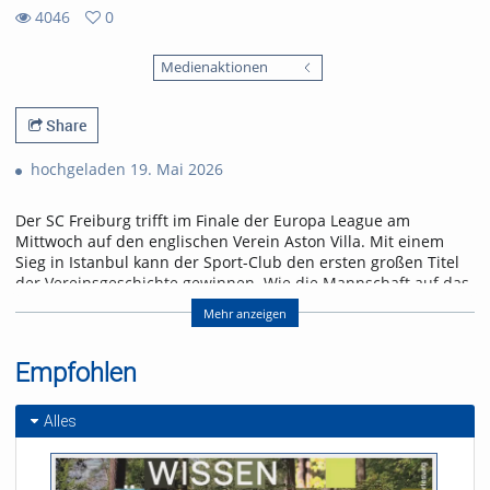
4046
0
0
4046
favorites
Medienaktionen
views
Share
hochgeladen 19. Mai 2026
Der SC Freiburg trifft im Finale der Europa League am
Mittwoch auf den englischen Verein Aston Villa. Mit einem
Sieg in Istanbul kann der Sport-Club den ersten großen Titel
der Vereinsgeschichte gewinnen. Wie die Mannschaft auf das
Spiel blickt und was für ein Gegner auf sie zukommt, erfahrt
Mehr anzeigen
ihr in der neuen Folge „Seitenwechsel“.
Referent/in:
Empfohlen
Andreas Nagel
Alles