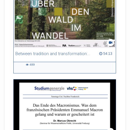
Between tradition and transformation: how owners, advisers and institutions co-create knowledge for resilient forests in Europe
54:13 duration
54:13
489
489
views