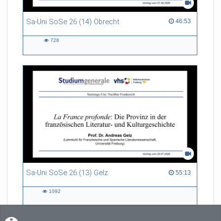
Sa-Uni SoSe 26 (14) Obrecht
46:53 duration
46:53
728
728
views
Sa-Uni SoSe 26 (13) Gelz
55:13 duration
55:13
1092
1092
views