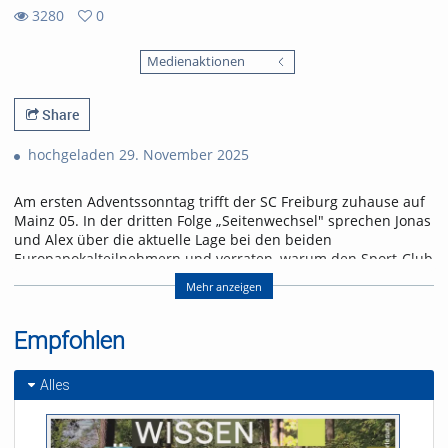
3280
0
0
3280
favorites
Medienaktionen
views
Share
hochgeladen 29. November 2025
Am ersten Adventssonntag trifft der SC Freiburg zuhause auf
Mainz 05. In der dritten Folge „Seitenwechsel" sprechen Jonas
und Alex über die aktuelle Lage bei den beiden
Europapokalteilnehmern und verraten, warum den Sport-Club
gegen Mainz ein ähnliches Spiel erwarten könnte wie drei
Mehr anzeigen
Tage zuvor in Pilsen.
Referent/in:
Empfohlen
Andreas Nagel
Alles