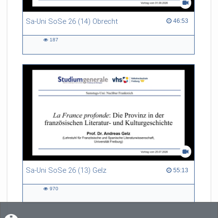
Sa-Uni SoSe 26 (14) Obrecht
46:53 duration
46:53
187
187
views
Sa-Uni SoSe 26 (13) Gelz
55:13 duration
55:13
970
970
views