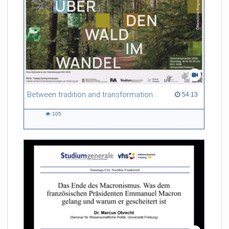
Between tradition and transformation: how owners, advisers and institutions co-create knowledge for resilient forests in Europe
54:13 duration
54:13
105
105
views