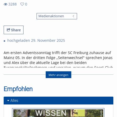
3288
0
0
3288
favorites
Medienaktionen
views
Share
hochgeladen 29. November 2025
Am ersten Adventssonntag trifft der SC Freiburg zuhause auf
Mainz 05. In der dritten Folge „Seitenwechsel" sprechen Jonas
und Alex über die aktuelle Lage bei den beiden
Europapokalteilnehmern und verraten, warum den Sport-Club
gegen Mainz ein ähnliches Spiel erwarten könnte wie drei
Mehr anzeigen
Tage zuvor in Pilsen.
Referent/in:
Empfohlen
Andreas Nagel
Alles