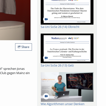
Sa-Uni SoSe 26 (14) Obrecht
Share
Sa-Uni SoSe 26 (13) Gelz
el" sprechen Jonas
-Club gegen Mainz ein
Wie Algorithmen unser Denken