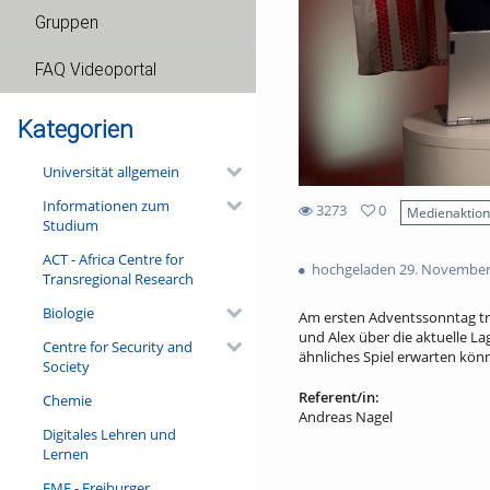
Gruppen
FAQ Videoportal
Kategorien
Universität allgemein
Informationen zum
3273
0
Medienaktio
Studium
0
3273
favorites
ACT - Africa Centre for
views
hochgeladen 29. November
Transregional Research
Biologie
Am ersten Adventssonntag trif
und Alex über die aktuelle L
Centre for Security and
ähnliches Spiel erwarten könnt
Society
Referent/in:
Chemie
Andreas Nagel
Digitales Lehren und
Lernen
FMF - Freiburger