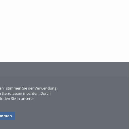
When Particle Physics Gets Hot: A
Journey Throu...
Sperber
eren" stimmen Sie der Verwendung
 Sie zulassen möchten. Durch
inden Sie in unserer
timmen