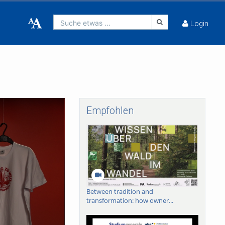
Suche etwas ...
Login
Empfohlen
Between tradition and
transformation: how owner...