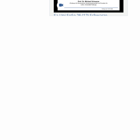
Sa-Uni SoSe 26 (12) Schwarze
Meanings of Forests: A Collaborative
Comparativ...
Als der Wald eine Zukunftsfrage
wurde. Wissen, ...