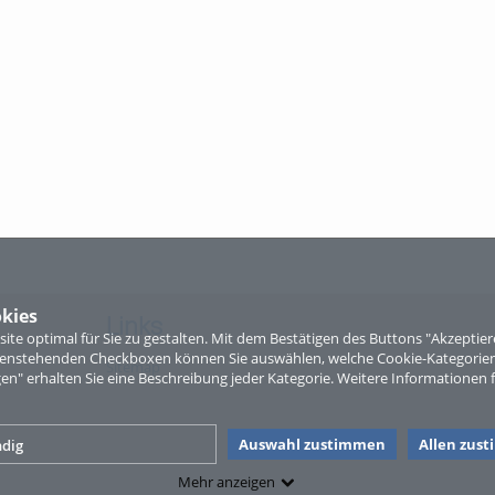
kies
Links
te optimal für Sie zu gestalten. Mit dem Bestätigen des Buttons "Akzepti
ntenstehenden Checkboxen können Sie auswählen, welche Cookie-Kategorien
Sitemap
gen" erhalten Sie eine Beschreibung jeder Kategorie. Weitere Informationen f
Auswahl zustimmen
Allen zus
dig
Mehr anzeigen