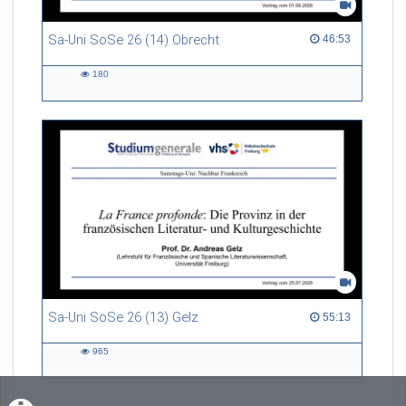
Sa-Uni SoSe 26 (14) Obrecht
46:53 duration
46:53
180
180
views
Sa-Uni SoSe 26 (13) Gelz
55:13 duration
55:13
965
965
views