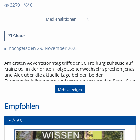
3279
0
0
3279
favorites
Medienaktionen
views
Share
hochgeladen 29. November 2025
Am ersten Adventssonntag trifft der SC Freiburg zuhause auf
Mainz 05. In der dritten Folge „Seitenwechsel" sprechen Jonas
und Alex über die aktuelle Lage bei den beiden
Europapokalteilnehmern und verraten, warum den Sport-Club
gegen Mainz ein ähnliches Spiel erwarten könnte wie drei
Mehr anzeigen
Tage zuvor in Pilsen.
Referent/in:
Empfohlen
Andreas Nagel
Alles