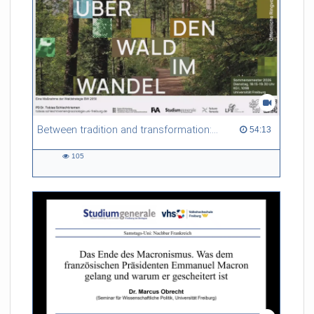
Between tradition and transformation: how owners, advisers and institutions co-create knowledge for resilient forests in Europe
54:13 duration
54:13
105
105
views