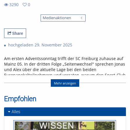
3290
0
0
3290
favorites
Medienaktionen
views
Share
hochgeladen 29. November 2025
Am ersten Adventssonntag trifft der SC Freiburg zuhause auf
Mainz 05. In der dritten Folge „Seitenwechsel" sprechen Jonas
und Alex über die aktuelle Lage bei den beiden
Europapokalteilnehmern und verraten, warum den Sport-Club
gegen Mainz ein ähnliches Spiel erwarten könnte wie drei
Mehr anzeigen
Tage zuvor in Pilsen.
Referent/in:
Empfohlen
Andreas Nagel
Alles