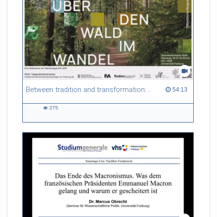
Between tradition and transformation: how owners, advisers and institutions co-create knowledge for resilient forests in Europe
54:13 duration
54:13
275
275
views