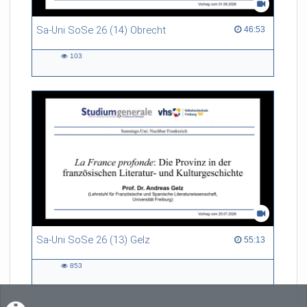
Sa-Uni SoSe 26 (14) Obrecht
46:53 duration
46:53
103
103
views
Sa-Uni SoSe 26 (13) Gelz
55:13 duration
55:13
853
853
views