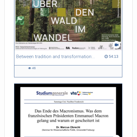
Between tradition and transformation: how owners, advisers and institutions co-create knowledge for resilient forests in Europe
54:13 duration
54:13
46
46
views