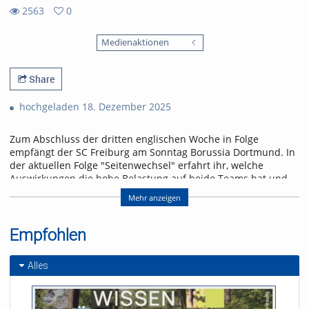
2563
0
0
2563
favorites
Medienaktionen
views
Share
hochgeladen 18. Dezember 2025
Zum Abschluss der dritten englischen Woche in Folge
empfängt der SC Freiburg am Sonntag Borussia Dortmund. In
der aktuellen Folge "Seitenwechsel" erfahrt ihr, welche
Auswirkungen die hohe Belastung auf beide Teams hat und
warum ein Freiburger Sieg fast schon ein kleines
Mehr anzeigen
Weihnachtswunder wäre.
Referent/in:
Empfohlen
Andreas Nagel
Alles