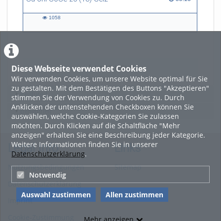
1058
1058
views
Diese Webseite verwendet Cookies
LADE MEHR
Wir verwenden Cookies, um unsere Website optimal für Sie
zu gestalten. Mit dem Bestätigen des Buttons "Akzeptieren"
Featured
stimmen Sie der Verwendung von Cookies zu. Durch
Anklicken der untenstehenden Checkboxen können Sie
Beliebtheit
auswählen, welche Cookie-Kategorien Sie zulassen
möchten. Durch Klicken auf die Schaltfläche "Mehr
anzeigen" erhalten Sie eine Beschreibung jeder Kategorie.
Weitere Informationen finden Sie in unserer
Legal Info
Links
Datenschutzerklärung
.
Nutzungsbedingungen
Sitemap
Notwendig
Datenschutzerklärung
Auswahl zustimmen
Allen zustimmen
Imprint
Cookie-Zustimmung
Mehr anzeigen