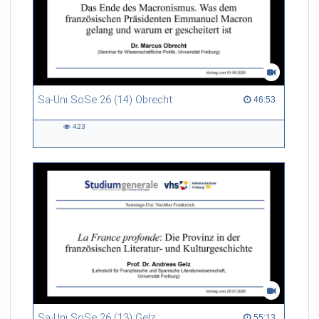
Sa-Uni SoSe 26 (14) Obrecht
46:53 duration
46:53
423
423
views
Sa-Uni SoSe 26 (13) Gelz
55:13 duration
55:13