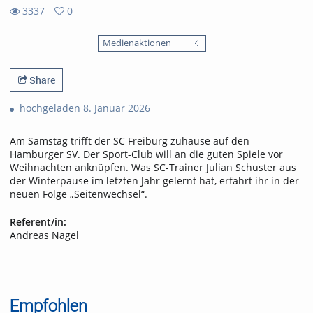
3337
0
0
3337
favorites
Medienaktionen
views
Share
hochgeladen 8. Januar 2026
Am Samstag trifft der SC Freiburg zuhause auf den
Hamburger SV. Der Sport-Club will an die guten Spiele vor
Weihnachten anknüpfen. Was SC-Trainer Julian Schuster aus
der Winterpause im letzten Jahr gelernt hat, erfahrt ihr in der
neuen Folge „Seitenwechsel“.
Referent/in:
Andreas Nagel
Empfohlen