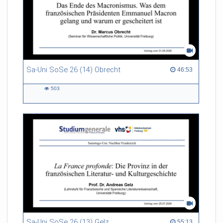
Sa-Uni SoSe 26 (14) Obrecht
46:53 duration
46:53
503
503
views
Sa-Uni SoSe 26 (13) Gelz
55:13 duration
55:13