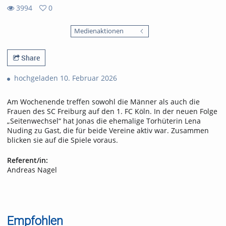
3994
0
0
3994
favorites
Medienaktionen
views
Share
hochgeladen 10. Februar 2026
Am Wochenende treffen sowohl die Männer als auch die
Frauen des SC Freiburg auf den 1. FC Köln. In der neuen Folge
„Seitenwechsel“ hat Jonas die ehemalige Torhüterin Lena
Nuding zu Gast, die für beide Vereine aktiv war. Zusammen
blicken sie auf die Spiele voraus.
Referent/in:
Andreas Nagel
Empfohlen