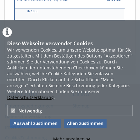
1066
1066
views
Diese Webseite verwendet Cookies
LADE MEHR
Wir verwenden Cookies, um unsere Website optimal für Sie
zu gestalten. Mit dem Bestätigen des Buttons "Akzeptieren"
Featured
stimmen Sie der Verwendung von Cookies zu. Durch
Anklicken der untenstehenden Checkboxen können Sie
Beliebtheit
auswählen, welche Cookie-Kategorien Sie zulassen
möchten. Durch Klicken auf die Schaltfläche "Mehr
anzeigen" erhalten Sie eine Beschreibung jeder Kategorie.
Weitere Informationen finden Sie in unserer
Legal Info
Links
Datenschutzerklärung
.
Nutzungsbedingungen
Sitemap
Notwendig
Datenschutzerklärung
Auswahl zustimmen
Allen zustimmen
Imprint
Cookie-Zustimmung
Mehr anzeigen