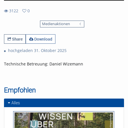
3122
0
0
3122
favorites
Medienaktionen
views
Share
Download
hochgeladen 31. Oktober 2025
Technische Betreuung: Daniel Wizemann
Empfohlen
Alles