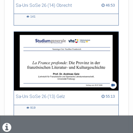
Sa-Uni SoSe 26 (14) Obrecht
46:53 duration
46:53
141
141
views
Sa-Uni SoSe 26 (13) Gelz
55:13 duration
55:13
919
919
views