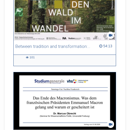
Between tradition and transformation: how owners, advisers and institutions co-create knowledge for resilient forests in Europe
54:13 duration
54:13
101
101
views