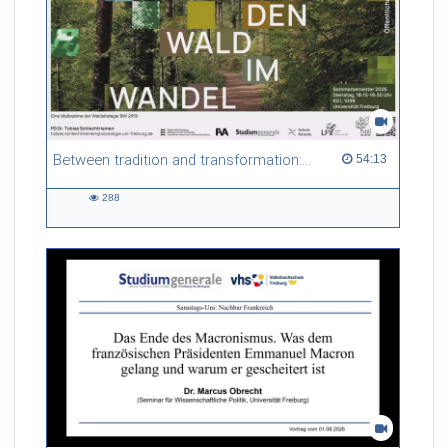
Between tradition and transformation: how owners, advisers and institutions co-create knowledge for resilient forests in Europe
54:13 duration
54:13
288
288
views