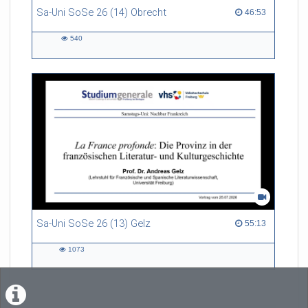
Sa-Uni SoSe 26 (14) Obrecht
46:53 duration
46:53
540
540
views
Sa-Uni SoSe 26 (13) Gelz
55:13 duration
55:13
1073
1073
views