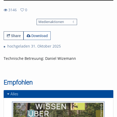
3146
0
0
3146
favorites
Medienaktionen
views
Share
Download
hochgeladen 31. Oktober 2025
Technische Betreuung: Daniel Wizemann
Empfohlen
Alles