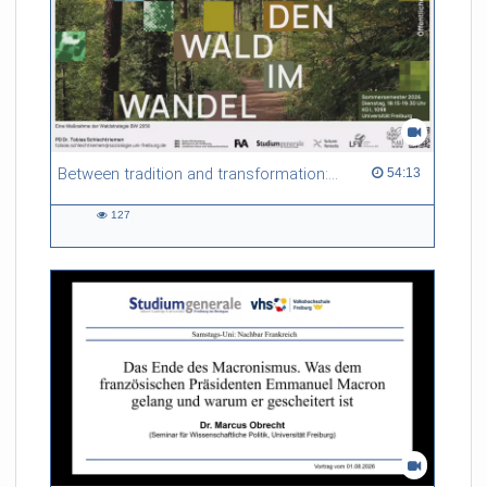
Between tradition and transformation: how owners, advisers and institutions co-create knowledge for resilient forests in Europe
54:13 duration
54:13
127
127
views