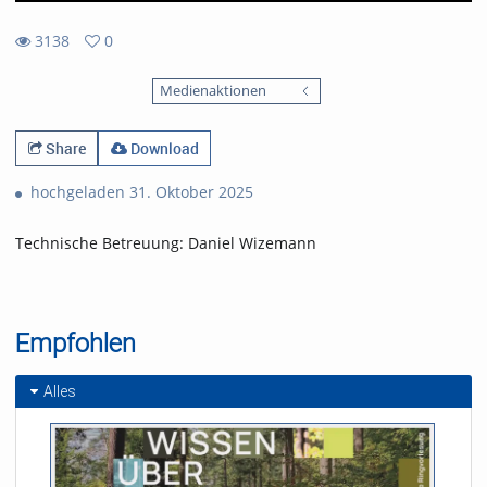
3138
0
0
3138
favorites
Medienaktionen
views
Share
Download
hochgeladen 31. Oktober 2025
Technische Betreuung: Daniel Wizemann
Empfohlen
Alles