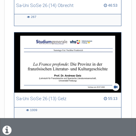
Sa-Uni SoSe 26 (14) Obrecht
46:53 duration
46:53
267
267
views
Sa-Uni SoSe 26 (13) Gelz
55:13 duration
55:13
1009
1009
views