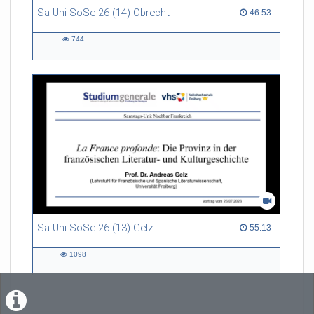
Sa-Uni SoSe 26 (14) Obrecht
46:53 duration
46:53
744
744
views
Sa-Uni SoSe 26 (13) Gelz
55:13 duration
55:13
1098
1098
views