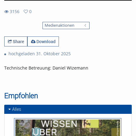
3156
0
0
3156
favorites
Medienaktionen
views
Share
Download
hochgeladen 31. Oktober 2025
Technische Betreuung: Daniel Wizemann
Empfohlen
Alles