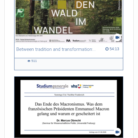
Between tradition and transformation: how owners, advisers and institutions co-create knowledge for resilient forests in Europe
54:13 duration
54:13
511
511
views