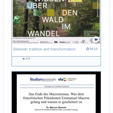
Between tradition and transformation: how owners, advisers and institutions co-create knowledge for resilient forests in Europe
54:13 duration
54:13
275
275
views