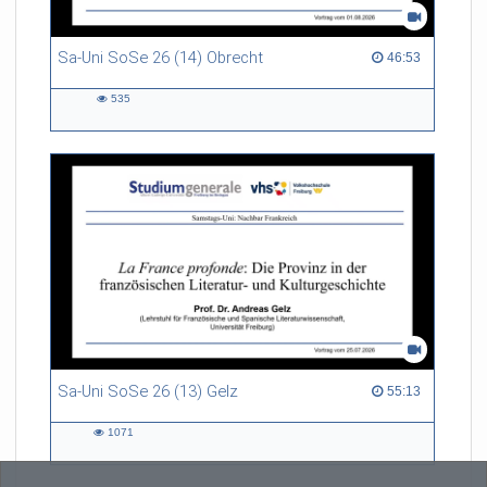
Sa-Uni SoSe 26 (14) Obrecht
46:53 duration
46:53
535
535
views
Sa-Uni SoSe 26 (13) Gelz
55:13 duration
55:13
1071
1071
views