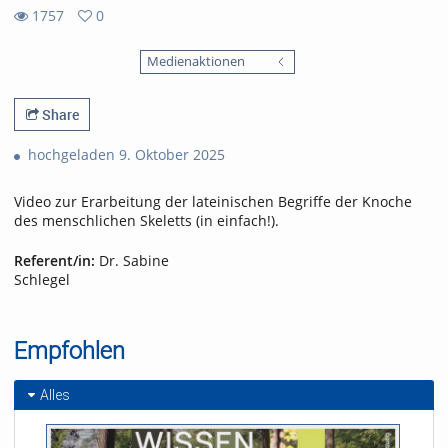
1757
0
0
1757
favorites
Medienaktionen
views
Share
hochgeladen 9. Oktober 2025
Video zur Erarbeitung der lateinischen Begriffe der Knoche
des menschlichen Skeletts (in einfach!).
Referent/in:
Dr. Sabine
Schlegel
Empfohlen
Alles