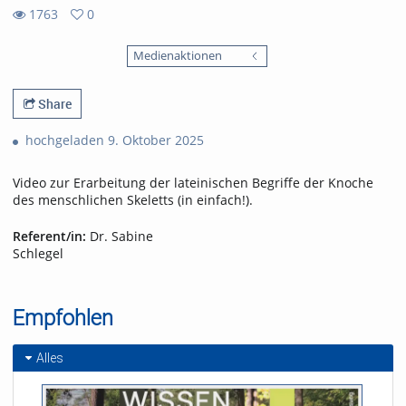
1763
0
0
1763
favorites
Medienaktionen
views
Share
hochgeladen 9. Oktober 2025
Video zur Erarbeitung der lateinischen Begriffe der Knoche
des menschlichen Skeletts (in einfach!).
Referent/in:
Dr. Sabine
Schlegel
Empfohlen
Alles