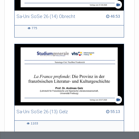
Sa-Uni SoSe 26 (14) Obrecht
46:53 duration
46:53
775
775
views
Sa-Uni SoSe 26 (13) Gelz
55:13 duration
55:13
1103
1103
views