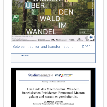
Between tradition and transformation: how owners, advisers and institutions co-create knowledge for resilient forests in Europe
54:13 duration
54:13
546
546
views