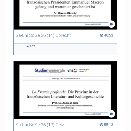
Sa-Uni SoSe 26 (14) Obrecht
46:53 duration
46:53
207
207
views
Sa-Uni SoSe 26 (13) Gelz
55:13 duration
55:13