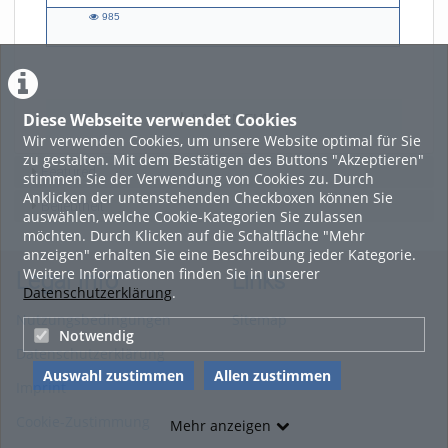
985
985
views
Diese Webseite verwendet Cookies
LADE MEHR
Wir verwenden Cookies, um unsere Website optimal für Sie
zu gestalten. Mit dem Bestätigen des Buttons "Akzeptieren"
Featured
stimmen Sie der Verwendung von Cookies zu. Durch
Anklicken der untenstehenden Checkboxen können Sie
Beliebtheit
auswählen, welche Cookie-Kategorien Sie zulassen
möchten. Durch Klicken auf die Schaltfläche "Mehr
anzeigen" erhalten Sie eine Beschreibung jeder Kategorie.
Weitere Informationen finden Sie in unserer
Legal Info
Links
Datenschutzerklärung
.
Nutzungsbedingungen
Sitemap
Notwendig
Datenschutzerklärung
Auswahl zustimmen
Allen zustimmen
Imprint
Cookie-Zustimmung
Mehr anzeigen