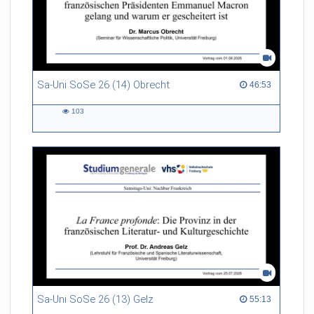
Sa-Uni SoSe 26 (14) Obrecht
46:53 duration
46:53
103
103
views
Sa-Uni SoSe 26 (13) Gelz
55:13 duration
55:13