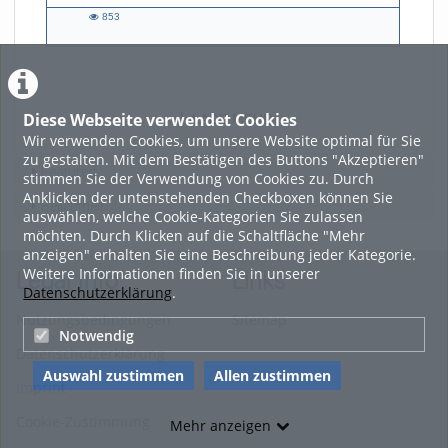
853
853
views
Diese Webseite verwendet Cookies
LADE MEHR
Wir verwenden Cookies, um unsere Website optimal für Sie
zu gestalten. Mit dem Bestätigen des Buttons "Akzeptieren"
Featured
stimmen Sie der Verwendung von Cookies zu. Durch
Anklicken der untenstehenden Checkboxen können Sie
Beliebtheit
auswählen, welche Cookie-Kategorien Sie zulassen
möchten. Durch Klicken auf die Schaltfläche "Mehr
anzeigen" erhalten Sie eine Beschreibung jeder Kategorie.
Weitere Informationen finden Sie in unserer
Legal Info
Links
Datenschutzerklärung
.
Nutzungsbedingungen
Sitemap
Notwendig
Datenschutzerklärung
Auswahl zustimmen
Allen zustimmen
Imprint
Cookie-Zustimmung
Mehr anzeigen