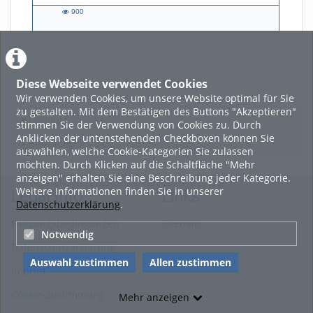
900
900
views
Diese Webseite verwendet Cookies
LADE MEHR
Wir verwenden Cookies, um unsere Website optimal für Sie
zu gestalten. Mit dem Bestätigen des Buttons "Akzeptieren"
Featured
stimmen Sie der Verwendung von Cookies zu. Durch
Anklicken der untenstehenden Checkboxen können Sie
Beliebtheit
auswählen, welche Cookie-Kategorien Sie zulassen
möchten. Durch Klicken auf die Schaltfläche "Mehr
anzeigen" erhalten Sie eine Beschreibung jeder Kategorie.
Weitere Informationen finden Sie in unserer
Legal Info
Links
Datenschutzerklärung
.
Nutzungsbedingungen
Sitemap
Notwendig
Datenschutzerklärung
Auswahl zustimmen
Allen zustimmen
Imprint
Cookie-Zustimmung
Mehr anzeigen