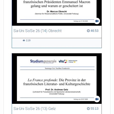
Sa-Uni SoSe 26 (14) Obrecht
46:53 duration
46:53
119
119
views
Sa-Uni SoSe 26 (13) Gelz
55:13 duration
55:13