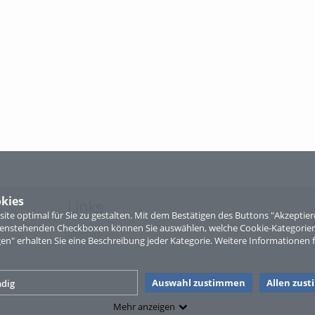
kies
Links
te optimal für Sie zu gestalten. Mit dem Bestätigen des Buttons "Akzepti
ntenstehenden Checkboxen können Sie auswählen, welche Cookie-Kategorien
Sitemap
gen" erhalten Sie eine Beschreibung jeder Kategorie. Weitere Informationen f
Auswahl zustimmen
Allen zus
dig
Mehr anzeigen