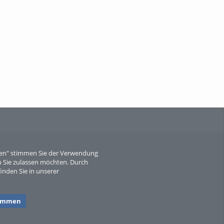
When Particle Physics Gets Hot: A
Journey Throu...
Sperber
eren" stimmen Sie der Verwendung
 Sie zulassen möchten. Durch
inden Sie in unserer
timmen