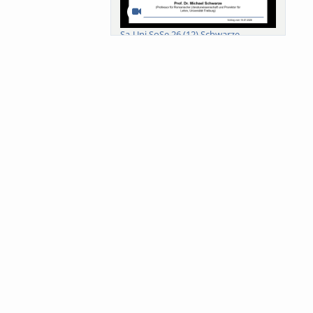
Sa-Uni SoSe 26 (12) Schwarze
Meanings of Forests: A Collaborative
Comparativ...
Als der Wald eine Zukunftsfrage
wurde. Wissen, ...