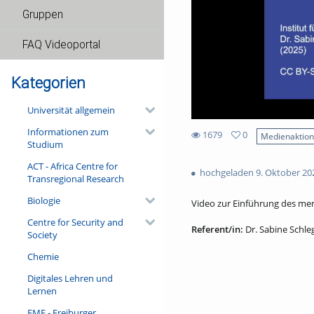
Gruppen
FAQ Videoportal
Kategorien
Universität allgemein
Informationen zum
1679
0
Medienaktio
Studium
0
1679
favorites
ACT - Africa Centre for
views
hochgeladen 9. Oktober 20
Transregional Research
Biologie
Video zur Einführung des men
Centre for Security and
Referent/in:
Dr. Sabine Schle
Society
Chemie
Digitales Lehren und
Lernen
FMF - Freiburger