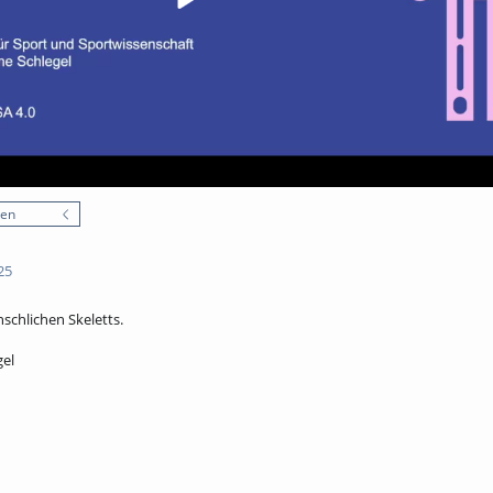
nen
25
schlichen Skeletts.
gel