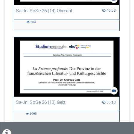
Sa-Uni SoSe 26 (14) Obrecht
46:53 duration
46:53
504
504
views
Sa-Uni SoSe 26 (13) Gelz
55:13 duration
55:13
1068
1068
views