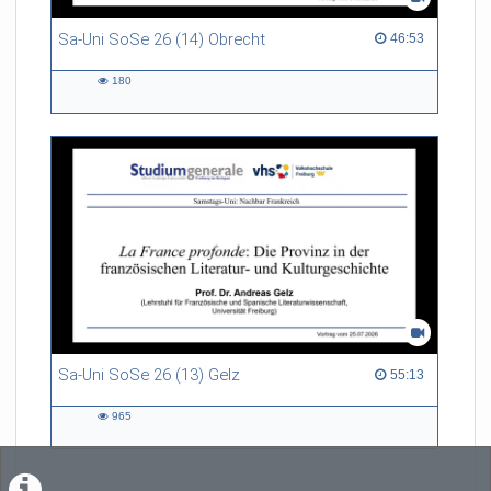
Sa-Uni SoSe 26 (14) Obrecht
46:53 duration
46:53
180
180
views
Sa-Uni SoSe 26 (13) Gelz
55:13 duration
55:13
965
965
views