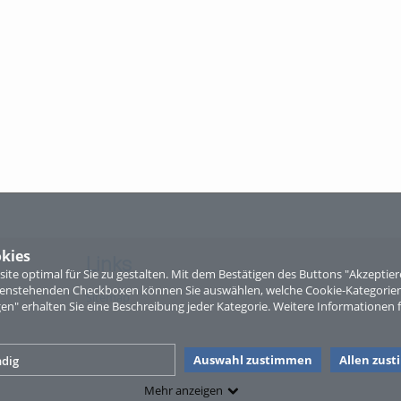
kies
Links
te optimal für Sie zu gestalten. Mit dem Bestätigen des Buttons "Akzepti
ntenstehenden Checkboxen können Sie auswählen, welche Cookie-Kategorien
Sitemap
gen" erhalten Sie eine Beschreibung jeder Kategorie. Weitere Informationen f
Auswahl zustimmen
Allen zus
dig
Mehr anzeigen