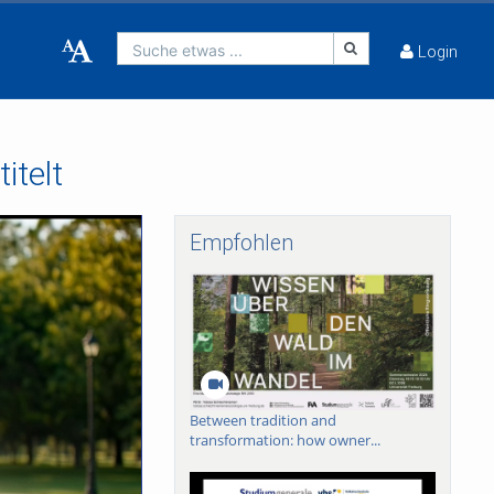
Suche etwas ...
Login
itelt
Empfohlen
Between tradition and
transformation: how owner...