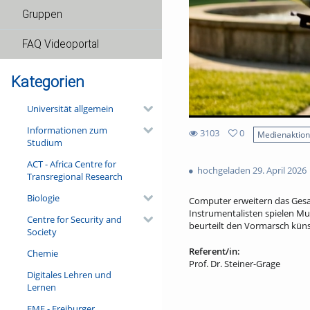
Gruppen
FAQ Videoportal
Kategorien
Universität allgemein
Informationen zum
3103
0
Medienaktio
Studium
0
3103
favorites
ACT - Africa Centre for
views
hochgeladen 29. April 2026
Transregional Research
Biologie
Computer erweitern das Gesam
Instrumentalisten spielen Mus
Centre for Security and
beurteilt den Vormarsch künst
Society
Referent/in:
Chemie
Prof. Dr. Steiner-Grage
Digitales Lehren und
Lernen
FMF - Freiburger