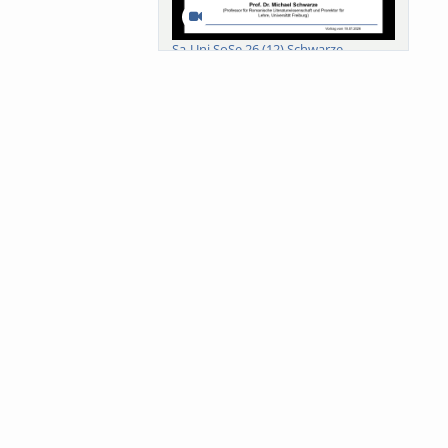
Sa-Uni SoSe 26 (12) Schwarze
Meanings of Forests: A Collaborative
Comparativ...
Als der Wald eine Zukunftsfrage
wurde. Wissen, ...