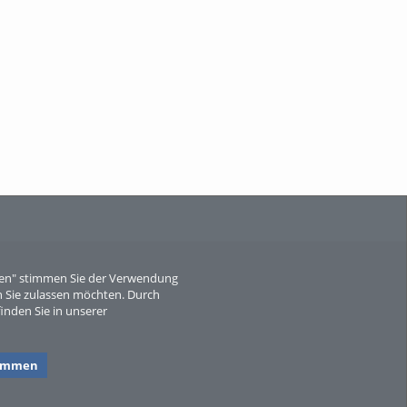
When Particle Physics Gets Hot: A
Journey Throu...
Sperber
eren" stimmen Sie der Verwendung
 Sie zulassen möchten. Durch
inden Sie in unserer
timmen