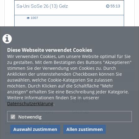
Sa-Uni SoSe 26 (13) Gelz
55:13 duration
55:13
1007
1007
views
Diese Webseite verwendet Cookies
LADE MEHR
Wir verwenden Cookies, um unsere Website optimal für Sie
zu gestalten. Mit dem Bestätigen des Buttons "Akzeptieren"
Featured
stimmen Sie der Verwendung von Cookies zu. Durch
Anklicken der untenstehenden Checkboxen können Sie
Beliebtheit
auswählen, welche Cookie-Kategorien Sie zulassen
möchten. Durch Klicken auf die Schaltfläche "Mehr
anzeigen" erhalten Sie eine Beschreibung jeder Kategorie.
Weitere Informationen finden Sie in unserer
Legal Info
Links
Datenschutzerklärung
.
Nutzungsbedingungen
Sitemap
Notwendig
Datenschutzerklärung
Auswahl zustimmen
Allen zustimmen
Imprint