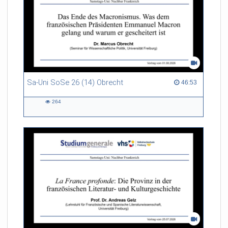
Sa-Uni SoSe 26 (14) Obrecht
46:53 duration
46:53
264
264
views