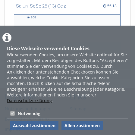
Sa-Uni SoSe 26 (13) Gelz
55:13 duration
55:13
968
968
views
Diese Webseite verwendet Cookies
LADE MEHR
Wir verwenden Cookies, um unsere Website optimal für Sie
zu gestalten. Mit dem Bestätigen des Buttons "Akzeptieren"
Featured
stimmen Sie der Verwendung von Cookies zu. Durch
Anklicken der untenstehenden Checkboxen können Sie
Beliebtheit
auswählen, welche Cookie-Kategorien Sie zulassen
möchten. Durch Klicken auf die Schaltfläche "Mehr
anzeigen" erhalten Sie eine Beschreibung jeder Kategorie.
Weitere Informationen finden Sie in unserer
Legal Info
Links
Datenschutzerklärung
.
Nutzungsbedingungen
Sitemap
Notwendig
Datenschutzerklärung
Auswahl zustimmen
Allen zustimmen
Imprint