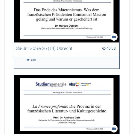
Sa-Uni SoSe 26 (14) Obrecht
46:53 duration
46:53
185
185
views