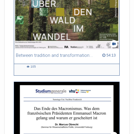
Between tradition and transformation: how owners, advisers and institutions co-create knowledge for resilient forests in Europe
54:13 duration
54:13
105
105
views