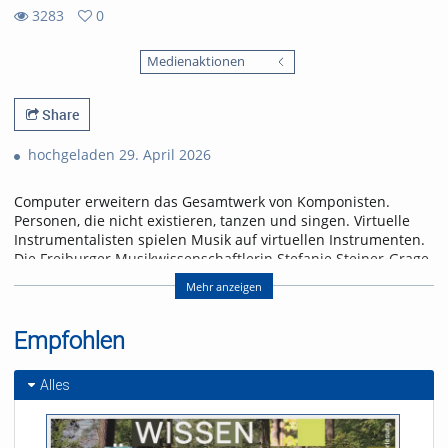
3283
0
0
3283
favorites
Medienaktionen
views
Share
hochgeladen 29. April 2026
Computer erweitern das Gesamtwerk von Komponisten.
Personen, die nicht existieren, tanzen und singen. Virtuelle
Instrumentalisten spielen Musik auf virtuellen Instrumenten.
Die Freiburger Musikwissenschaftlerin Stefanie Steiner-Grage
beurteilt den Vormarsch künstlicher Klänge eher skeptisch.
Mehr anzeigen
Referent/in:
Prof. Dr. Stefanie Steiner-
Empfohlen
Grage
Alles