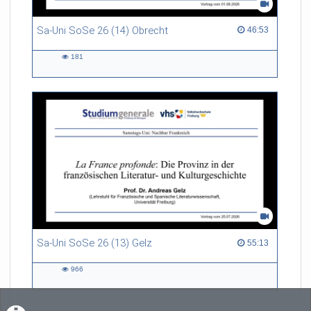
Sa-Uni SoSe 26 (14) Obrecht
46:53 duration
46:53
181
181
views
Sa-Uni SoSe 26 (13) Gelz
55:13 duration
55:13
966
966
views