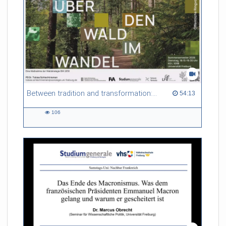
Between tradition and transformation: how owners, advisers and institutions co-create knowledge for resilient forests in Europe
54:13 duration
54:13
106
106
views