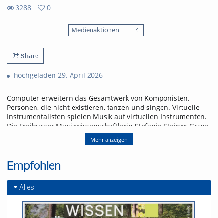
3288
0
0
3288
favorites
Medienaktionen
views
Share
hochgeladen 29. April 2026
Computer erweitern das Gesamtwerk von Komponisten.
Personen, die nicht existieren, tanzen und singen. Virtuelle
Instrumentalisten spielen Musik auf virtuellen Instrumenten.
Die Freiburger Musikwissenschaftlerin Stefanie Steiner-Grage
beurteilt den Vormarsch künstlicher Klänge eher skeptisch.
Mehr anzeigen
Referent/in:
Prof. Dr. Stefanie Steiner-
Empfohlen
Grage
Alles