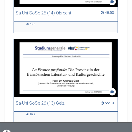
Sa-Uni SoSe 26 (14) Obrecht
46:53 duration
46:53
196
196
views
Sa-Uni SoSe 26 (13) Gelz
55:13 duration
55:13
979
979
views