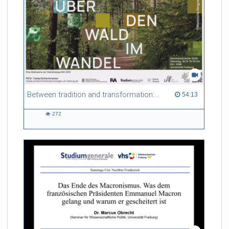
Between tradition and transformation: how owners, advisers and institutions co-create knowledge for resilient forests in Europe
54:13 duration
54:13
272
272
views