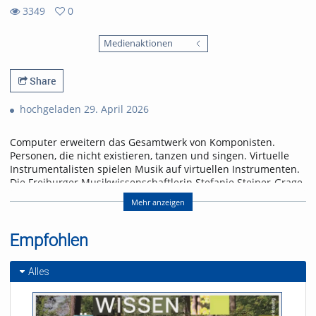
3349
0
0
3349
favorites
Medienaktionen
views
Share
hochgeladen 29. April 2026
Computer erweitern das Gesamtwerk von Komponisten.
Personen, die nicht existieren, tanzen und singen. Virtuelle
Instrumentalisten spielen Musik auf virtuellen Instrumenten.
Die Freiburger Musikwissenschaftlerin Stefanie Steiner-Grage
beurteilt den Vormarsch künstlicher Klänge eher skeptisch.
Mehr anzeigen
Referent/in:
Prof. Dr. Stefanie Steiner-
Empfohlen
Grage
Alles