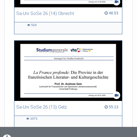
Sa-Uni SoSe 26 (14) Obrecht
46:53 duration
46:53
524
524
views
Sa-Uni SoSe 26 (13) Gelz
55:13 duration
55:13
1071
1071
views