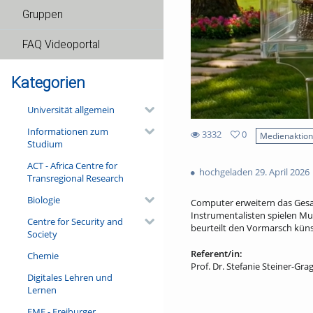
Gruppen
FAQ Videoportal
Kategorien
Universität allgemein
Informationen zum
3332
0
Medienaktio
Studium
0
3332
favorites
ACT - Africa Centre for
views
hochgeladen 29. April 2026
Transregional Research
Biologie
Computer erweitern das Gesam
Instrumentalisten spielen Mus
Centre for Security and
beurteilt den Vormarsch künst
Society
Referent/in:
Chemie
Prof. Dr. Stefanie Steiner-Gra
Digitales Lehren und
Lernen
FMF - Freiburger