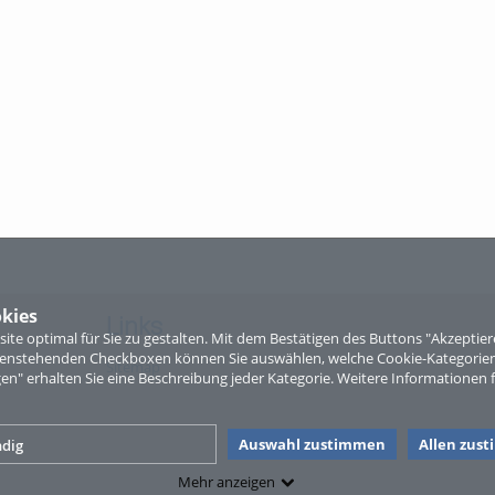
kies
Links
te optimal für Sie zu gestalten. Mit dem Bestätigen des Buttons "Akzepti
ntenstehenden Checkboxen können Sie auswählen, welche Cookie-Kategorien
Sitemap
gen" erhalten Sie eine Beschreibung jeder Kategorie. Weitere Informationen f
Auswahl zustimmen
Allen zus
dig
Mehr anzeigen