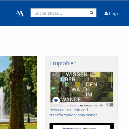
Suche etwas ...
Login
Empfohlen
Between tradition and
transformation: how owner...