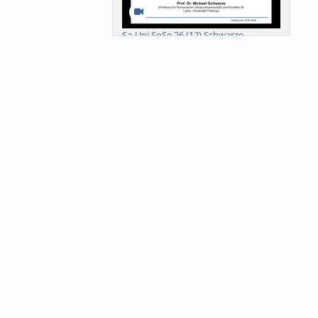
Sa-Uni SoSe 26 (12) Schwarze
Meanings of Forests: A Collaborative
Comparativ...
Als der Wald eine Zukunftsfrage
wurde. Wissen, ...