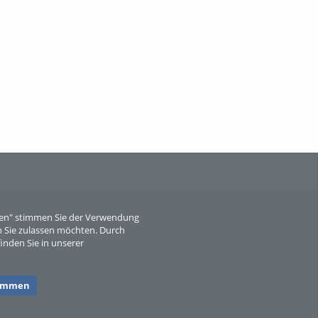
When Particle Physics Gets Hot: A
Journey Throu...
Sperber
eren" stimmen Sie der Verwendung
 Sie zulassen möchten. Durch
inden Sie in unserer
timmen