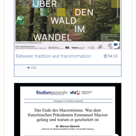
Between tradition and transformation: how owners, advisers and institutions co-create knowledge for resilient forests in Europe
54:13 duration
54:13
131
131
views