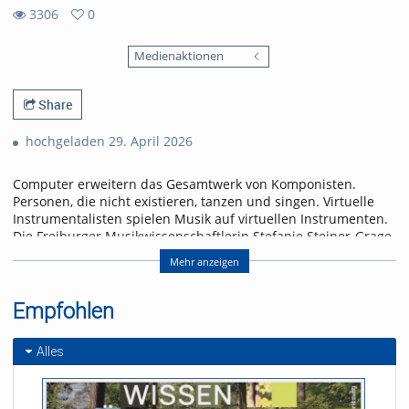
3306
0
0
3306
favorites
Medienaktionen
views
Share
hochgeladen 29. April 2026
Computer erweitern das Gesamtwerk von Komponisten.
Personen, die nicht existieren, tanzen und singen. Virtuelle
Instrumentalisten spielen Musik auf virtuellen Instrumenten.
Die Freiburger Musikwissenschaftlerin Stefanie Steiner-Grage
beurteilt den Vormarsch künstlicher Klänge eher skeptisch.
Mehr anzeigen
Referent/in:
Prof. Dr. Stefanie Steiner-
Empfohlen
Grage
Alles