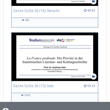
Sa-Uni SoSe 26 (14) Obrecht
46:53 duration
46:53
281
281
views
Sa-Uni SoSe 26 (13) Gelz
55:13 duration
55:13
1010
1010
views