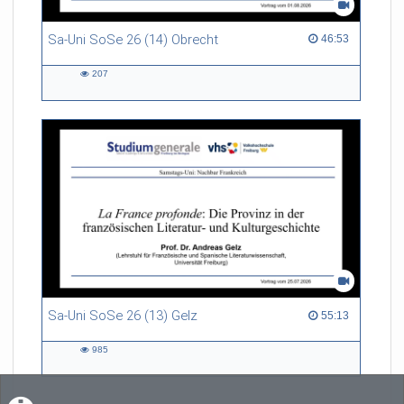
Sa-Uni SoSe 26 (14) Obrecht
46:53 duration
46:53
207
207
views
Sa-Uni SoSe 26 (13) Gelz
55:13 duration
55:13
985
985
views