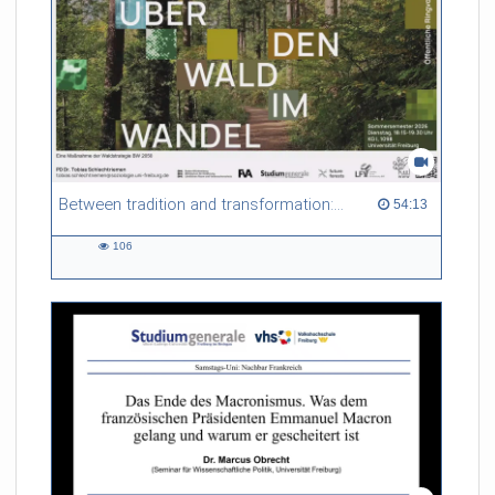
Between tradition and transformation: how owners, advisers and institutions co-create knowledge for resilient forests in Europe
54:13 duration
54:13
106
106
views