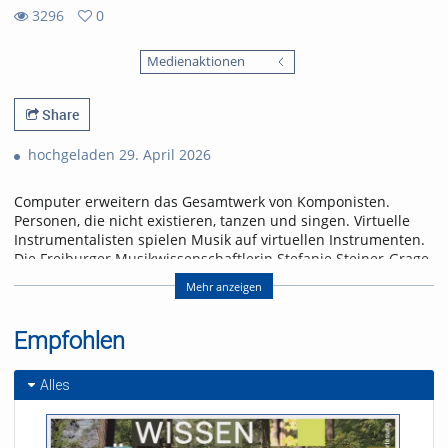
3296
0
0
3296
favorites
Medienaktionen
views
Share
hochgeladen 29. April 2026
Computer erweitern das Gesamtwerk von Komponisten.
Personen, die nicht existieren, tanzen und singen. Virtuelle
Instrumentalisten spielen Musik auf virtuellen Instrumenten.
Die Freiburger Musikwissenschaftlerin Stefanie Steiner-Grage
beurteilt den Vormarsch künstlicher Klänge eher skeptisch.
Mehr anzeigen
Referent/in:
Prof. Dr. Stefanie Steiner-
Empfohlen
Grage
Alles