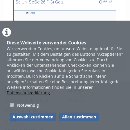
Sa-Uni SoSe 26 (13) Gelz
55:13 duration
55:13
999
999
views
Diese Webseite verwendet Cookies
LADE MEHR
Wir verwenden Cookies, um unsere Website optimal für Sie
zu gestalten. Mit dem Bestätigen des Buttons "Akzeptieren"
Featured
stimmen Sie der Verwendung von Cookies zu. Durch
Anklicken der untenstehenden Checkboxen können Sie
Beliebtheit
auswählen, welche Cookie-Kategorien Sie zulassen
möchten. Durch Klicken auf die Schaltfläche "Mehr
anzeigen" erhalten Sie eine Beschreibung jeder Kategorie.
Weitere Informationen finden Sie in unserer
Legal Info
Links
Datenschutzerklärung
.
Nutzungsbedingungen
Sitemap
Notwendig
Datenschutzerklärung
Auswahl zustimmen
Allen zustimmen
Imprint