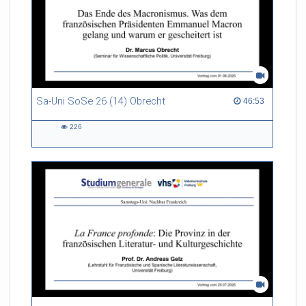
Sa-Uni SoSe 26 (14) Obrecht
46:53 duration
46:53
226
226
views