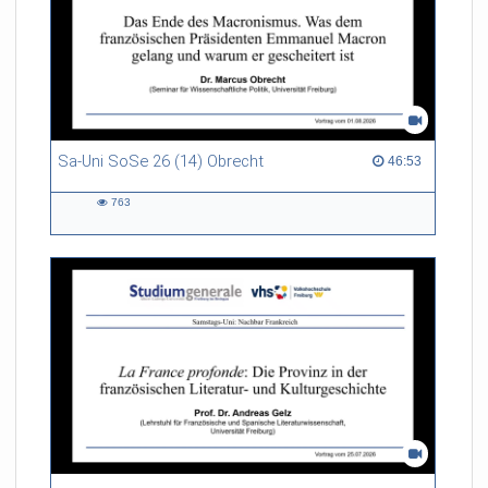
Sa-Uni SoSe 26 (14) Obrecht
46:53 duration
46:53
763
763
views