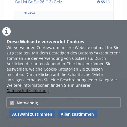
Sa-Uni SoSe 26 (13) Gelz
55:13 duration
55:13
1102
1102
views
Diese Webseite verwendet Cookies
LADE MEHR
Wir verwenden Cookies, um unsere Website optimal für Sie
zu gestalten. Mit dem Bestätigen des Buttons "Akzeptieren"
Featured
stimmen Sie der Verwendung von Cookies zu. Durch
Anklicken der untenstehenden Checkboxen können Sie
Beliebtheit
auswählen, welche Cookie-Kategorien Sie zulassen
möchten. Durch Klicken auf die Schaltfläche "Mehr
anzeigen" erhalten Sie eine Beschreibung jeder Kategorie.
Weitere Informationen finden Sie in unserer
Legal Info
Links
Datenschutzerklärung
.
Nutzungsbedingungen
Sitemap
Notwendig
Datenschutzerklärung
Auswahl zustimmen
Allen zustimmen
Imprint