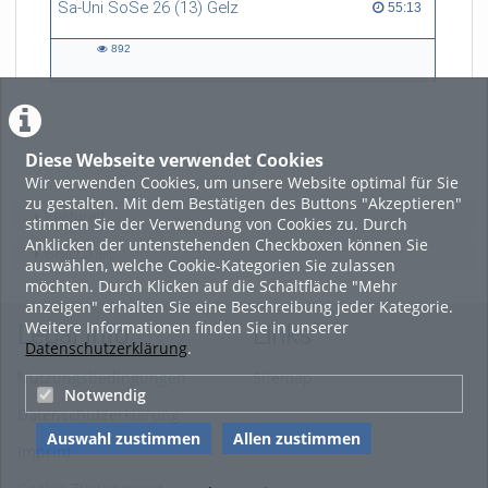
Sa-Uni SoSe 26 (13) Gelz
55:13 duration
55:13
892
892
views
Diese Webseite verwendet Cookies
LADE MEHR
Wir verwenden Cookies, um unsere Website optimal für Sie
zu gestalten. Mit dem Bestätigen des Buttons "Akzeptieren"
Featured
stimmen Sie der Verwendung von Cookies zu. Durch
Anklicken der untenstehenden Checkboxen können Sie
Beliebtheit
auswählen, welche Cookie-Kategorien Sie zulassen
möchten. Durch Klicken auf die Schaltfläche "Mehr
anzeigen" erhalten Sie eine Beschreibung jeder Kategorie.
Weitere Informationen finden Sie in unserer
Legal Info
Links
Datenschutzerklärung
.
Nutzungsbedingungen
Sitemap
Notwendig
Datenschutzerklärung
Auswahl zustimmen
Allen zustimmen
Imprint