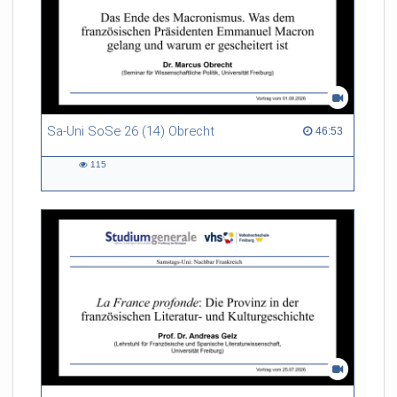
Sa-Uni SoSe 26 (14) Obrecht
46:53 duration
46:53
115
115
views