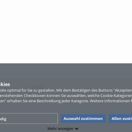
kies
Links
te optimal für Sie zu gestalten. Mit dem Bestätigen des Buttons "Akzepti
ntenstehenden Checkboxen können Sie auswählen, welche Cookie-Kategorien
Sitemap
gen" erhalten Sie eine Beschreibung jeder Kategorie. Weitere Informationen f
Auswahl zustimmen
Allen zus
dig
Mehr anzeigen