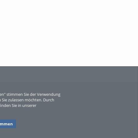
When Particle Physics Gets Hot: A
Journey Throu...
Sperber
eren" stimmen Sie der Verwendung
 Sie zulassen möchten. Durch
inden Sie in unserer
timmen