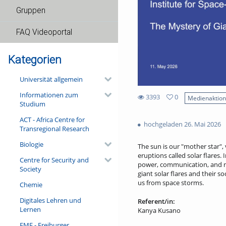
Gruppen
FAQ Videoportal
Kategorien
Universität allgemein
Informationen zum
3393
0
Medienaktio
Studium
0
3393
favorites
ACT - Africa Centre for
views
hochgeladen 26. Mai 2026
Transregional Research
Biologie
The sun is our "mother star",
eruptions called solar flares. 
Centre for Security and
power, communication, and na
Society
giant solar flares and their s
us from space storms.
Chemie
Digitales Lehren und
Referent/in:
Lernen
Kanya Kusano
FMF - Freiburger