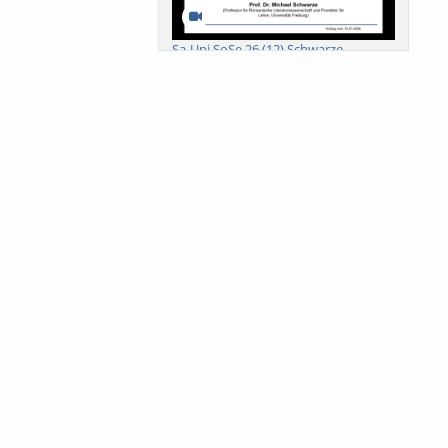
Sa-Uni SoSe 26 (12) Schwarze
Meanings of Forests: A Collaborative
Comparativ...
Als der Wald eine Zukunftsfrage
wurde. Wissen, ...