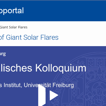
go
go
go
to
to
to
navigation
main
footer
content
iant Solar Flares
f Giant Solar Flares
Video abspielen